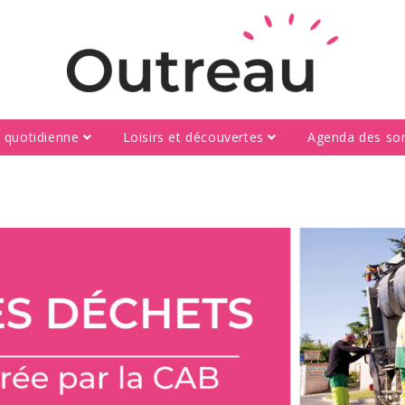
e quotidienne
Loisirs et découvertes
Agenda des sor