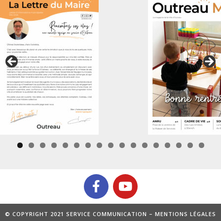
0
1
2
3
4
5
6
7
© COPYRIGHT 2021 SERVICE COMMUNICATION –
MENTIONS LÉGALES