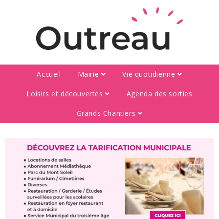
Accueil
Mairie
Vie quotidienne
Loisirs et découvertes
Agenda des sorties
Grands Chantiers