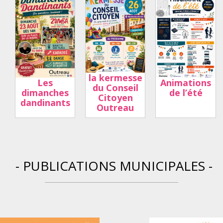
la kermesse
Les
Animations
du Conseil
dimanches
de l’été
Citoyen
dandinants
Outreau
- PUBLICATIONS MUNICIPALES -